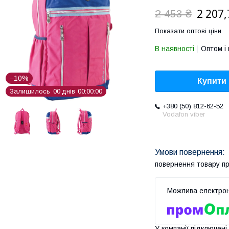
2 207,
2 453 ₴
Показати оптові ціни
В наявності
Оптом і 
–10%
Купити
Залишилось
0
0
днів
0
0
0
0
0
0
+380 (50) 812-62-52
Vodafon viber
повернення товару п
У компанії підключені