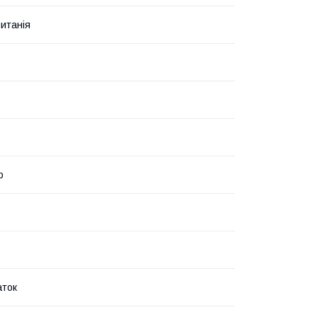
итанія
р
аток