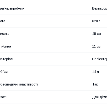
раїна виробник
Великобр
ага
620 г
исота
45 см
либина
11 см
атеріал
Поліесте
б`єм
14 л
ртопедичні властивості
Так
тать
Для дівч