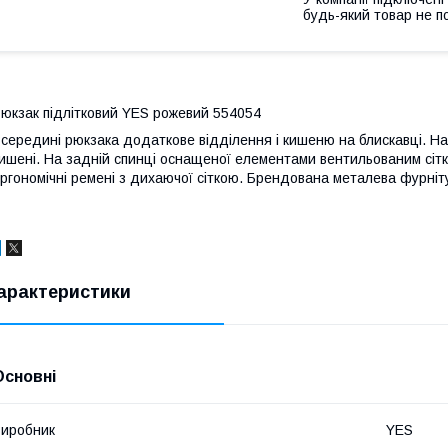
будь-який товар не п
юкзак підлітковий YES рожевий 554054
середині рюкзака додаткове відділення і кишеню на блискавці. На п
ишені. На задній спинці оснащеної елементами вентильованим сітки
ргономічні ремені з дихаючої сіткою. Брендована металева фурніту
арактеристики
Основні
иробник
YES