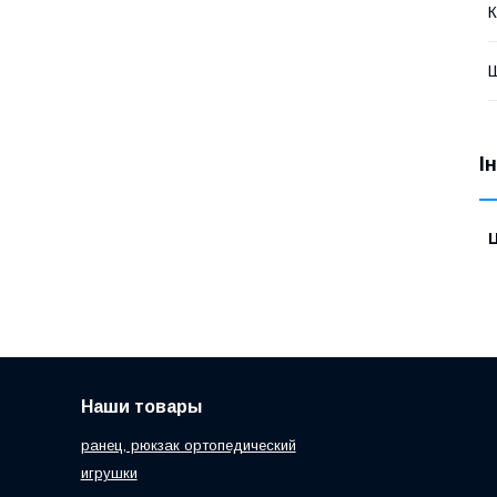
К
І
Ц
Наши товары
ранец, рюкзак ортопедический
игрушки