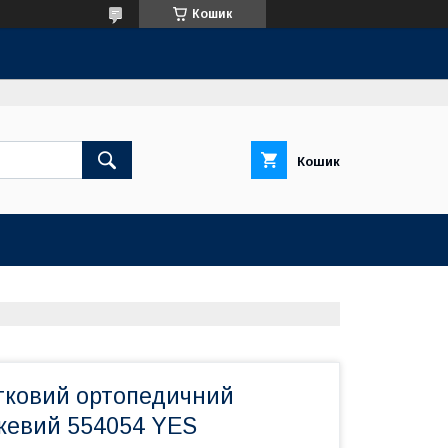
Кошик
Кошик
ітковий ортопедичний
жевий 554054 YES