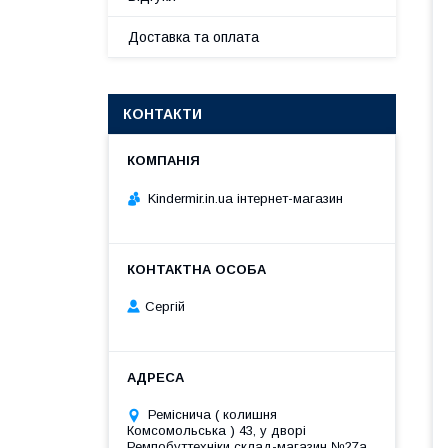
Доставка та оплата
КОНТАКТИ
Kindermir.in.ua інтернет-магазин
Сергій
Реміснича ( колишня
Комсомольська ) 43, у дворі
Ремпобуттехніки склад-магазин №27a,