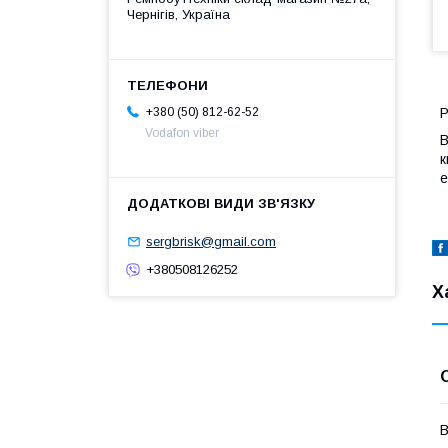
Чернігів, Україна
Р
+380 (50) 812-62-52
Vodafon viber
В
к
е
sergbrisk@gmail.com
+380508126252
Х
В