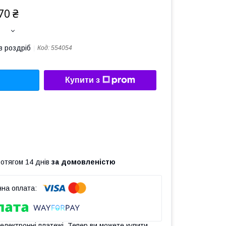
70 ₴
в роздріб
Код:
554054
Купити з
ротягом 14 днів
за домовленістю
 електронні платежі. Тепер ви можете купити