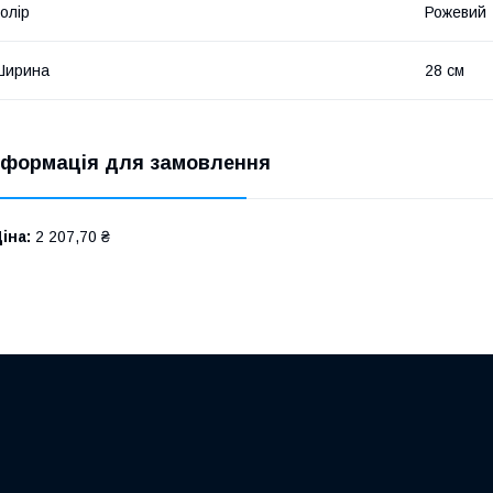
олір
Рожевий
Ширина
28 см
нформація для замовлення
іна:
2 207,70 ₴