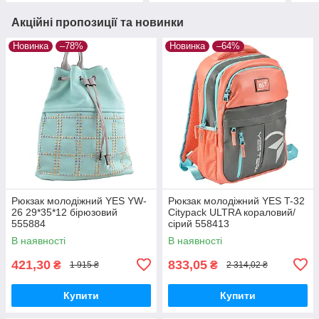
Акційні пропозиції та новинки
Новинка
–78%
Новинка
–64%
Рюкзак молодіжний YES YW-
Рюкзак молодіжний YES T-32
26 29*35*12 бірюзовий
Citypack ULTRA кораловий/
555884
сірий 558413
В наявності
В наявності
421,30
833,05
₴
₴
1 915 ₴
2 314,02 ₴
Купити
Купити