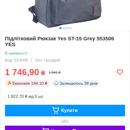
Підлітковий Рюкзак Yes ST-15 Grey 553506
YES
В наявності
Код: 553506
Опт і роздріб
1 746,90
₴
1 941 ₴
Економія
194.10 ₴
Залишилось
38 днів
1 822,70 ₴
від 5 шт.
Купити
або