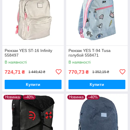
Рюкзак YES ST-16 Infinity
Рюкзак YES T-94 Tusa
558497
голубой 558471
В наявності
В наявності
724,71
770,73
₴
₴
1 449,42 ₴
1 352,15 ₴
Купити
Купити
Новинка
–40%
Новинка
–40%