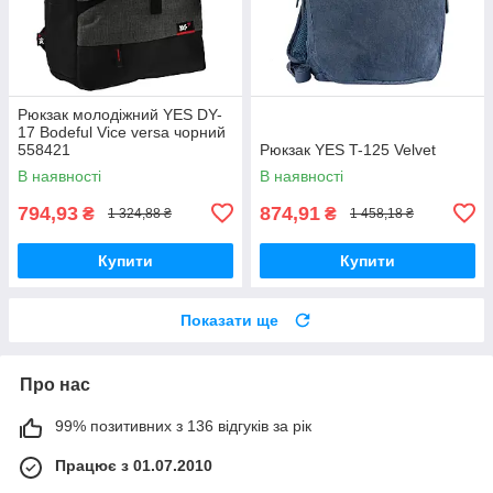
Рюкзак молодіжний YES DY-
17 Bodeful Vice versa чорний
558421
Рюкзак YES T-125 Velvet
В наявності
В наявності
794,93
874,91
₴
₴
1 324,88 ₴
1 458,18 ₴
Купити
Купити
Показати ще
Про нас
99% позитивних з 136 відгуків за рік
Працює з 01.07.2010