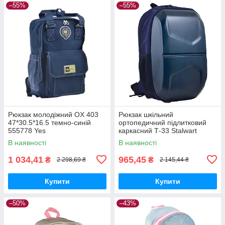
–55%
–55%
Рюкзак молодіжний OX 403
Рюкзак шкільний
47*30.5*16.5 темно-синій
ортопедичний підлитковий
555778 Yes
каркасний Т-33 Stalwart
44.5*29.5*14.5 555521 Yes
В наявності
В наявності
1 034,41
965,45
₴
₴
2 298,69 ₴
2 145,44 ₴
Купити
Купити
–50%
–43%