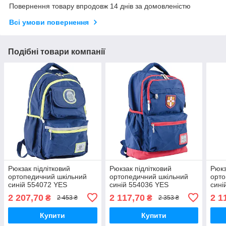
Повернення товару впродовж 14 днів за домовленістю
Всі умови повернення
Подібні товари компанії
Рюкзак підлітковий
Рюкзак підлітковий
Рюкз
ортопедичний шкільний
ортопедичний шкільний
орто
синій 554072 YES
синій 554036 YES
сині
2 207,70
2 117,70
2 1
₴
₴
2 453 ₴
2 353 ₴
Купити
Купити