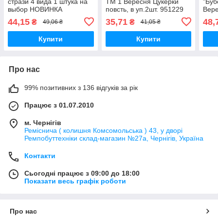
стрази 4 вида 1 штука на
ТМ 1 Вересня Цукерки
"Буб
выбор НОВИНКА
повсть, в уп.2шт. 951229
Вере
44,15
35,71
48,
₴
₴
49,06 ₴
41,05 ₴
Купити
Купити
Про нас
99% позитивних з 136 відгуків за рік
Працює з 01.07.2010
м. Чернігів
Реміснича ( колишня Комсомольська ) 43, у дворі
Ремпобуттехніки склад-магазин №27a, Чернігів, Україна
Контакти
Сьогодні працює з 09:00 до 18:00
Показати весь графік роботи
Про нас