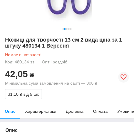
Ножиці для творчості 13 см 2 вида ціна за 1
штуку 480134 1 Вересня
Немає в наявності
Код: 480134 ss
Опт і роздріб
42,05
₴
Мінімальна сума замовлення на сайті — 300 ₴
31,10 ₴
від 5 шт.
Опис
Характеристики
Доставка
Оплата
Умови п
Опис