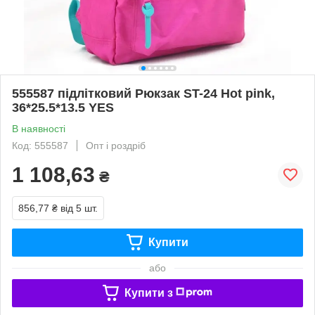
555587 підлітковий Рюкзак ST-24 Hot pink,
36*25.5*13.5 YES
В наявності
Код: 555587
Опт і роздріб
1 108,63
₴
856,77 ₴
від 5 шт.
Купити
або
Купити з