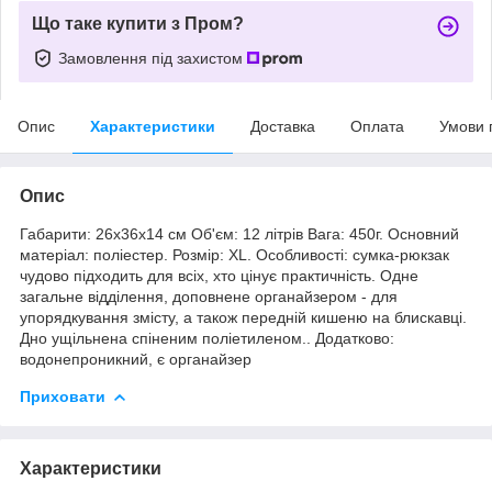
Що таке купити з Пром?
Замовлення під захистом
Опис
Характеристики
Доставка
Оплата
Умови 
Опис
Габарити: 26х36х14 см Об'єм: 12 літрів Вага: 450г. Основний
матеріал: поліестер. Розмір: XL. Особливості: сумка-рюкзак
чудово підходить для всіх, хто цінує практичність. Одне
загальне відділення, доповнене органайзером - для
упорядкування змісту, а також передній кишеню на блискавці.
Дно ущільнена спіненим поліетиленом.. Додатково:
водонепроникний, є органайзер
Приховати
Характеристики