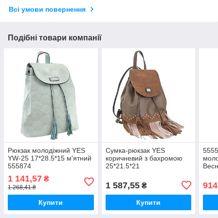
Всі умови повернення
Подібні товари компанії
Рюкзак молодіжний YES
Сумка-рюкзак YES
5555
YW-25 17*28.5*15 м'ятний
коричневий з бахромою
моло
555874
25*21.5*21
Весн
1 Ве
1 141,57
₴
1 587,55
914
₴
1 268,41 ₴
Купити
Купити