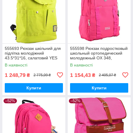
555693 Рюкзак шкільний для
555598 Рюкзак подростковый
підлітка молодіжний
школьный ортопедический
43.5*31*16, салатовий YES
молодежный OX 348,
45*30*14, розовый YES
В наявності
В наявності
1 248,79
1 154,43
₴
₴
2 775,09 ₴
2 405,07 ₴
Купити
Купити
–52%
–52%