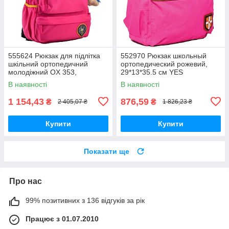
555624 Рюкзак для підлітка
552970 Рюкзак школьный
шкільний ортопедичний
ортопедический рожевий,
молодіжний OX 353,
29*13*35.5 см YES
46*29.5*13.5, рожевий YES
В наявності
В наявності
1 154,43
876,59
₴
₴
2 405,07 ₴
1 826,23 ₴
Купити
Купити
Показати ще
Про нас
99% позитивних з 136 відгуків за рік
Працює з 01.07.2010