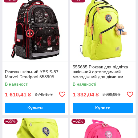
555685 Рюкзак для підлітка
Рюкзак шкільний YES S-87
шкільний ортопедичний
Marvel.Deadpool 553905
молодіжний для дівчинки
47*31*12.5, жовтий YES
В наявності
В наявності
1 610,41
1 332,04
₴
₴
3 745,15 ₴
2 960,09 ₴
Купити
Купити
–55%
–52%