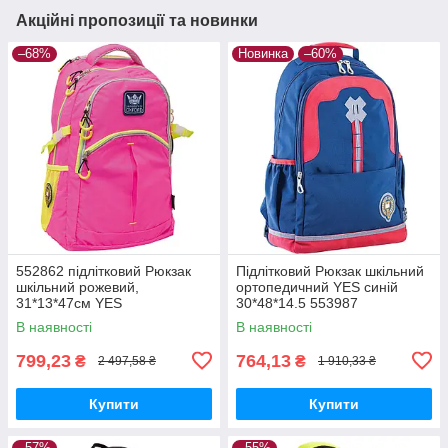
Акційні пропозиції та новинки
–68%
Новинка
–60%
552862 підлітковий Рюкзак
Підлітковий Рюкзак шкільний
шкільний рожевий,
ортопедичний YES синій
31*13*47см YES
30*48*14.5 553987
В наявності
В наявності
799,23
764,13
₴
₴
2 497,58 ₴
1 910,33 ₴
Купити
Купити
–57%
–55%